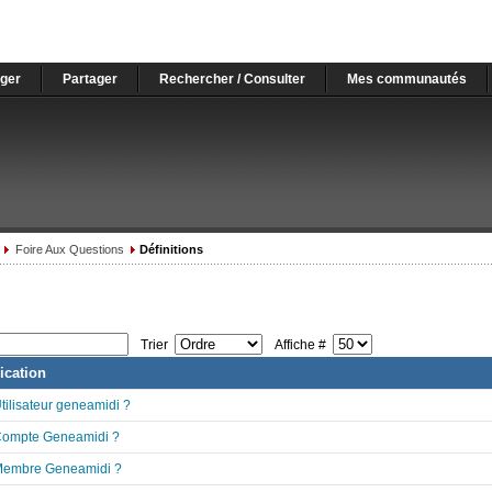
ger
Partager
Rechercher / Consulter
Mes communautés
Foire Aux Questions
Définitions
Trier
Affiche #
lication
tilisateur geneamidi ?
 Compte Geneamidi ?
 Membre Geneamidi ?