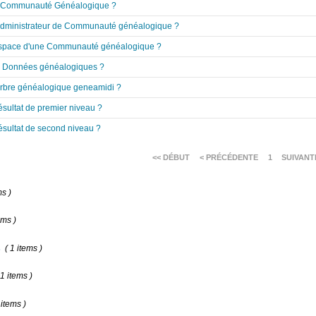
e Communauté Généalogique ?
 Administrateur de Communauté généalogique ?
'Espace d'une Communauté généalogique ?
es Données généalogiques ?
Arbre généalogique geneamidi ?
ésultat de premier niveau ?
ésultat de second niveau ?
<< DÉBUT
< PRÉCÉDENTE
1
SUIVANT
ms )
ems )
s
( 1 items )
 1 items )
 items )